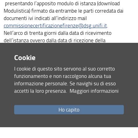
Arbitrato
presentando l’apposito modulo di istanza (download
Modulistica) firmato da entrambe le parti corredata dai
Regolamento
documenti ivi indicati all’indirizzo mail
commissionecertificazionefirenze@dsg.unifi.it
.
art. 2-ter D.L. 132/2014 conv. L.162/2014
Nell’arco di trenta giorni dalla data di ricevimento
dell’istanza ovvero dalla data di ricezione della
documentazione integrativa eventualmente richiesta dalla
Commissione, verrà emesso il provvedimento di
Cookie
certificazione dotato di efficacia imperativa e vincolante nei
I cookie di questo sito servono al suo corretto
confronti delle parti e dei terzi.
funzionamento e non raccolgono alcuna tua
informazione personale. Se navighi su di esso
accetti la loro presenza.
Maggiori informazioni
Condividi
Ho capito
ultimo aggiornamento
28.05.2026